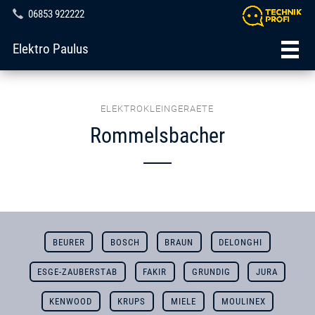
06853 922222
Elektro Paulus
ELEKTROKLEINGERAETE
Rommelsbacher
BEURER
BOSCH
BRAUN
DELONGHI
ESGE-ZAUBERSTAB
FAKIR
GRUNDIG
JURA
KENWOOD
KRUPS
MIELE
MOULINEX