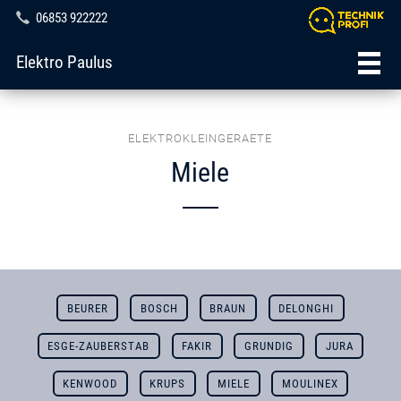
06853 922222
Elektro Paulus
ELEKTROKLEINGERAETE
Miele
BEURER
BOSCH
BRAUN
DELONGHI
ESGE-ZAUBERSTAB
FAKIR
GRUNDIG
JURA
KENWOOD
KRUPS
MIELE
MOULINEX