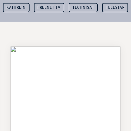
KATHREIN
FREENET TV
TECHNISAT
TELESTAR