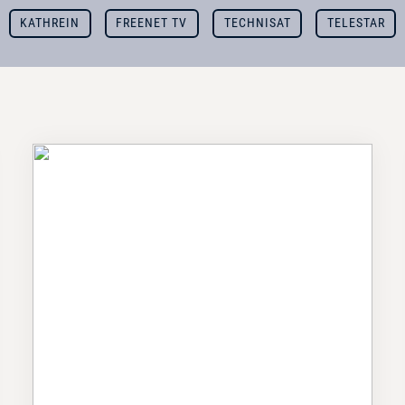
KATHREIN
FREENET TV
TECHNISAT
TELESTAR