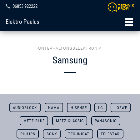
06853 922222
Elektro Paulus
UNTERHALTUNGSELEKTRONIK
Samsung
AUDIOBLOCK
HAMA
HISENSE
LG
LOEWE
METZ BLUE
METZ CLASSIC
PANASONIC
PHILIPS
SONY
TECHNISAT
TELESTAR